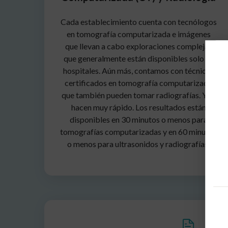
Cada establecimiento cuenta con tecnólogos
en tomografía computarizada e imágenes
que llevan a cabo exploraciones complejas
que generalmente están disponibles solo en
hospitales. Aún más, contamos con técnicos
certificados en tomografía computarizada
que también pueden tomar radiografías. Y lo
hacen muy rápido. Los resultados están
disponibles en 30 minutos o menos para
tomografías computarizadas y en 60 minutos
o menos para ultrasonidos y radiografías.