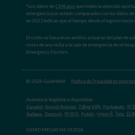
*Los datos de
CMS.gov
que miden la atención oportu
emergencia por estado comparados con los datos de
en 2023 indican que el tiempo desde el ingreso hasta 
El costo se basa en un análisis actuarial del plan de 
costo de una visita a la sala de emergencia de un hospi
Emergency Doctors.
© 2026 GuideWell
Política de Privacidad en Interne
Asistencia lingüística disponible:
Español
,
Kreyòl Ayisyen
,
Tiếng Việt
,
Português
,
中
Italiano
,
Deutsch
,
한국어
,
Polski
,
ગુજરાતી
,
ไทย
,
日
GEMD MEGAS NF 012026