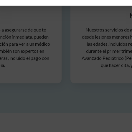
 a asegurarse de que te
Nuestros servicios de 
tención inmediata, pueden
desde lesiones menores h
ción para ver a un médico
las edades, incluidos 
ambién son expertos en
durante el primer trime
ras, incluido el pago con
Avanzado Pediátrico (Ped
ia.
que hacer cita,