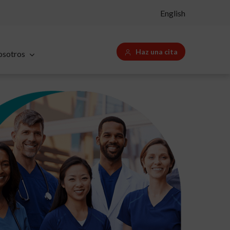
English
Haz una cita
osotros