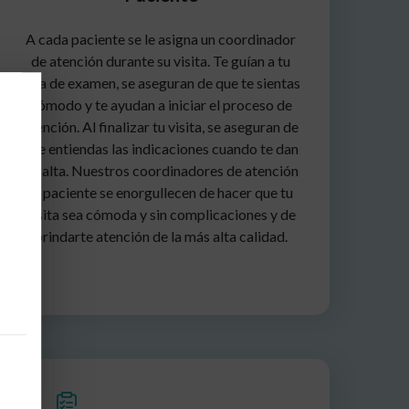
A cada paciente se le asigna un coordinador
de atención durante su visita. Te guían a tu
sala de examen, se aseguran de que te sientas
cómodo y te ayudan a iniciar el proceso de
atención. Al finalizar tu visita, se aseguran de
que entiendas las indicaciones cuando te dan
de alta. Nuestros coordinadores de atención
al paciente se enorgullecen de hacer que tu
visita sea cómoda y sin complicaciones y de
brindarte atención de la más alta calidad.