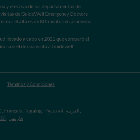
na y efectiva de los departamentos de
 visitas de GuideWell Emergency Doctors
recibir el alta es de 80 minutos en promedio.
salud llevado a cabo en 2021 que comparó el
tal con el de una visita a Guidewell
t
Términos y Condiciones
文
,
Français
,
Tagalog
,
Русский
,
العربية
,
本語
,
فارسی