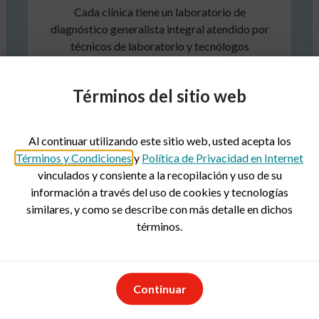
Cada clínica tiene un laboratorio de
diagnóstico generalista integral atendido por
técnicos de laboratorio y tecnólogos
médicos autorizados. Debido a su amplia
experiencia y capacitación, pueden llevar a
Términos del sitio web
cabo en nuestras clínicas cualquier prueba
que esté disponible en una sala de
emergencia. Están muy complacidos de
Al continuar utilizando este sitio web, usted acepta los
poder trabajar directamente con pacientes
Términos y Condiciones
y
Política de Privacidad en Internet
como tú en nuestras clínicas, a diferencia de
vinculados y consiente a la recopilación y uso de su
los laboratorios en los hospitales.
información a través del uso de cookies y tecnologías
similares, y como se describe con más detalle en dichos
términos.
Continuar