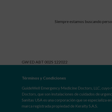
Siempre estamos buscando persona
GW ED ABT 002S 122022
Términos y Condiciones
GuideWell Emergency Medicine Doctors, LLC, cuyo 
Doctors, que son instalaciones de cuidados de urgen
Sanitas USA es una corporación que se especializa en 
marca registrada propiedad de Keralty S.A.S.