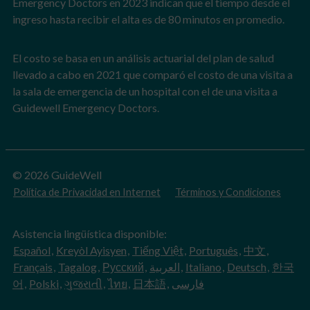
Emergency Doctors en 2023 indican que el tiempo desde el
ingreso hasta recibir el alta es de 80 minutos en promedio.
El costo se basa en un análisis actuarial del plan de salud
llevado a cabo en 2021 que comparó el costo de una visita a
la sala de emergencia de un hospital con el de una visita a
Guidewell Emergency Doctors.
© 2026 GuideWell
Política de Privacidad en Internet
Términos y Condiciones
Asistencia lingüística disponible:
Español
,
Kreyòl Ayisyen
,
Tiếng Việt
,
Português
,
中文
,
Français
,
Tagalog
,
Русский
,
العربية
,
Italiano
,
Deutsch
,
한국
어
,
Polski
,
ગુજરાતી
,
ไทย
,
日本語
,
فارسی