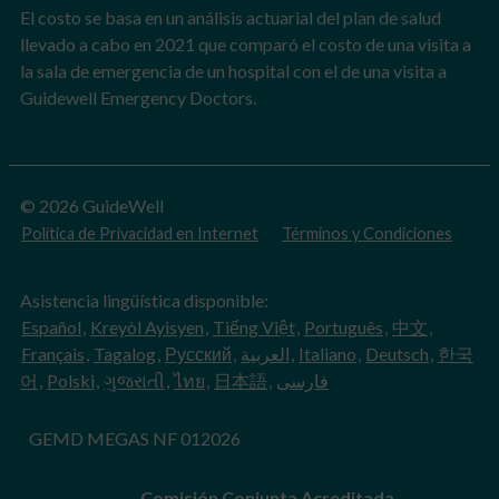
El costo se basa en un análisis actuarial del plan de salud
llevado a cabo en 2021 que comparó el costo de una visita a
la sala de emergencia de un hospital con el de una visita a
Guidewell Emergency Doctors.
© 2026 GuideWell
Política de Privacidad en Internet
Términos y Condiciones
Asistencia lingüística disponible:
Español
,
Kreyòl Ayisyen
,
Tiếng Việt
,
Português
,
中文
,
Français
,
Tagalog
,
Русский
,
العربية
,
Italiano
,
Deutsch
,
한국
어
,
Polski
,
ગુજરાતી
,
ไทย
,
日本語
,
فارسی
GEMD MEGAS NF 012026
Comisión Conjunta Acreditada