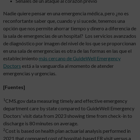
Señales de un ataque al corazón previo
Nadie quiere pensar en una emergencia médica, pero ¿no es
reconfortante saber que, cuando y si sucede, tenemos una
opción que nos permite ahorrar tiempo y dinero a diferencia de
la sala de emergencias de un hospital? Los servicios avanzados
de diagnóstico por imagen del nivel de los que se proporcionan
en una sala de emergencias es otra de las formas en las que el
establecimiento
más cercano de GuideWell Emergency
Doctors
está a la vanguardia al momento de atender
emergencias y urgencias.
[Fuentes]
1
CMS.gov data measuring timely and effective emergency
department care by state compared to GuideWell Emergency
Doctors’ visit data from 2023 showing time from check-in to
discharge is 80 minutes on average.
2
Cost is based on health plan actuarial analysis performed in
2021 that compared cost of hospital-based ER visit versus a