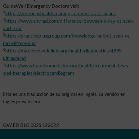
GuideWell Emergency Doctors visit
3
https://americanhealthimaging.com/mri-vs-ct-scans
4
https://www.envrad.com/difference-between-x-ray-ct-scan-
and-mri/
5
https://practiceplusgroup.com/knowledge-hub/ct-scan-vs-
mri-difference/
6
https://my.clevelandclinic.org/health/diagnostics/4995-
ultrasound
7
https://www.hopkinsmedicine.org/health/treatment-tests-
and-therapies/electrocardiogram
Esta es una traducción de su original en inglés. La versión en
inglés prevalecerá.
GW ED BLG 002S 122022